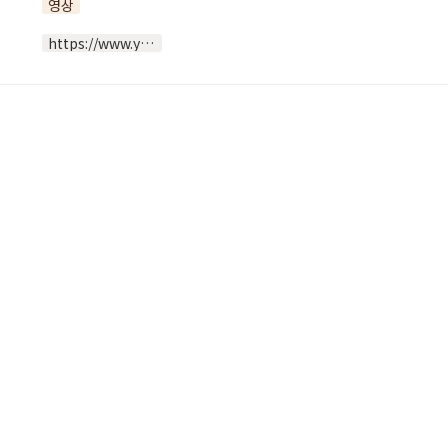
영상
https://www.youtube.com/watch?v=m4XQF6qhGp4